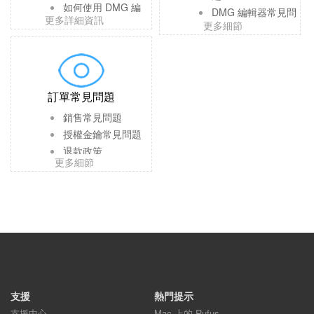
如何使用 DMG 編
DMG 編輯器常見問
更多詳細資訊
輯器
更多細節
題
如何使用
WintoUSB Pro 常見
WintoUSB Pro
問題
訂單常見問題
銷售常見問題
授權金鑰常見問題
退款政策
更多細節
支援
熱門提示
支援中心
Mac 上的 Rufus