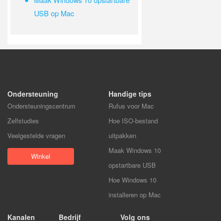
USB op Mac
Ondersteuning
Handige tips
Ondersteuningscentrum
Rufus voor Mac
Zelfstudies
Hoe ISO-bestand
Veelgestelde vragen
uitpakken
Maak Windows 10
Winkel
opstartbare USB
Hoe Windows 10
installeren op Mac
Kanalen
Bedrijf
Volg ons