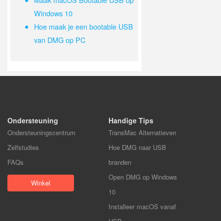
Windows 10
Hoe maak je een bootable USB
van DMG op PC
Ondersteuning
Handige Tips
Ondersteuningscentrum
TransMac Alternatieven
Zelfstudies
Hoe DMG naar USB
FAQs
branden
Open DMG op Windows
Winkel
10
Installeer macOS vanaf