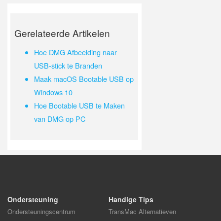
Gerelateerde Artikelen
Hoe DMG Afbeelding naar
USB-stick te Branden
Maak macOS Bootable USB op
Windows 10
Hoe Bootable USB te Maken
van DMG op PC
Ondersteuning
Handige Tips
Ondersteuningscentrum
TransMac Alternatieven