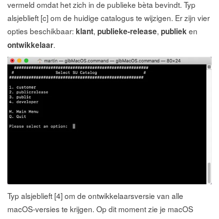
vermeld omdat het zich in de publieke bèta bevindt. Typ
alsjeblieft [c] om de huidige catalogus te wijzigen. Er zijn vier
opties beschikbaar:
,
,
en
klant
publieke-release
publiek
.
ontwikkelaar
Typ alsjeblieft [4] om de ontwikkelaarsversie van alle
macOS-versies te krijgen. Op dit moment zie je macOS