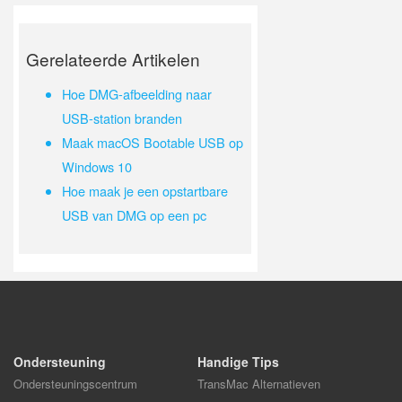
Gerelateerde Artikelen
Hoe DMG-afbeelding naar
USB-station branden
Maak macOS Bootable USB op
Windows 10
Hoe maak je een opstartbare
USB van DMG op een pc
Ondersteuning
Handige Tips
Ondersteuningscentrum
TransMac Alternatieven