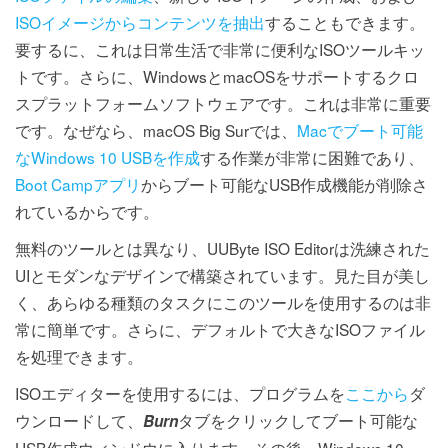
ISOイメージからコンテンツを抽出
することもできます。
要するに、これは日常生活で非常に便利なISOツールキッ
トです。さらに、WindowsとmacOSをサポートするクロ
スプラットフォームソフトウェアです。これは非常に重要
です。なぜなら、macOS Big Surでは、
Macでブート可能
なWindows 10 USBを作成
する作業が非常に困難であり、
Boot Campアプリ
からブート可能なUSB作成機能が削除さ
れているからです。
無料のツールとは異なり、UUByte ISO Editorは洗練された
UIとモダンなデザインで構築されています。見た目が美し
く、あらゆる種類のタスクにこのツールを使用するのは非
常に簡単です。さらに、デフォルトで大きなISOファイル
を処理できます。
ISOエディターを使用するには、プログラムを
ここから
ダ
ウンロードして、
タブをクリックしてブート可能な
Burn