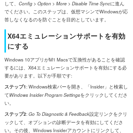
して、
>
>
>
に進ん
Config
Option
More
Disable Time Sync
でください。このステップは、仮想マシンでWindowsが応
答しなくなるのを防ぐことを目的としています。
X64エミュレーションサポートを有効
にする
Windows 10アプリがM1 Macsで互換性があることを確認
するには、X64エミュレーションサポートを有効にする必
要があります。以下が手順です:
: Windows検索バーを開き、「Insider」と検索し
ステップ1
て
をクリックしてくださ
Windows Insider Program Settings
い。
:
設定リンクをクリ
ステップ2
Go To Diagnostic & Feedback
ックして、オプションの診断データを有効にしてくださ
い。その後、Windows Insiderアカウントにリンクして、