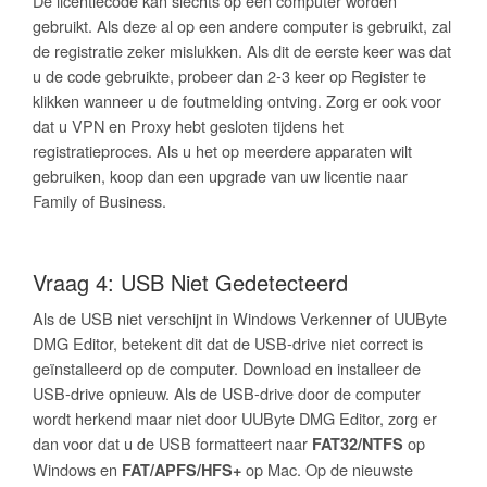
De licentiecode kan slechts op één computer worden
gebruikt. Als deze al op een andere computer is gebruikt, zal
de registratie zeker mislukken. Als dit de eerste keer was dat
u de code gebruikte, probeer dan 2-3 keer op Register te
klikken wanneer u de foutmelding ontving. Zorg er ook voor
dat u VPN en Proxy hebt gesloten tijdens het
registratieproces. Als u het op meerdere apparaten wilt
gebruiken, koop dan een upgrade van uw licentie naar
Family of Business.
Vraag 4: USB Niet Gedetecteerd
Als de USB niet verschijnt in Windows Verkenner of UUByte
DMG Editor, betekent dit dat de USB-drive niet correct is
geïnstalleerd op de computer. Download en installeer de
USB-drive opnieuw. Als de USB-drive door de computer
wordt herkend maar niet door UUByte DMG Editor, zorg er
dan voor dat u de USB formatteert naar
op
FAT32/NTFS
Windows en
op Mac. Op de nieuwste
FAT/APFS/HFS+