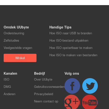
Ontdek UUbyte
Handige Tips
Ondersteuning
Hoe ISO naar USB te branden
Zelfstudies
Hoe ISO-bestand uitpakken
Veelgestelde vragen
Hoe ISO opstartbaar te maken
Hoe ISO te maken van bestanden
Winkel
Kanalen
Bedrijf
Volg ons
ISO
Over UUbyte
DMG
Gebruiksvoorwaarden
Anderen
Privacybeleid
Neem contact op