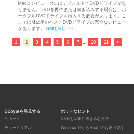
MacコンピュータにはデフォルトでDVDドライブがあ
りません。DVDを再生または書き込みする場合は、ポ
ータブルDVDドライブを購入する必要があります。こ
こではMac用のベストDVDドライブの完全なレビュー
詳細を読む >>>
があります。
1
2
3
4
5
6
7
...
20
21
>
UUbyteを発見する
ホットなヒント
サポート
DMGをUSBに書き込む方法
チュートリアル
Windows 10からMac用の起動可能な