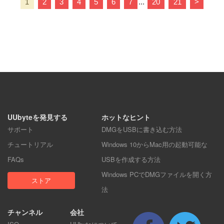
1
2
3
4
5
6
7
...
20
21
>
UUbyteを発見する
ホットなヒント
サポート
DMGをUSBに書き込む方法
チュートリアル
Windows 10からMac用の起動可能な
FAQs
USBを作成する方法
Windows PCでDMGファイルを開く方
ストア
法
チャンネル
会社