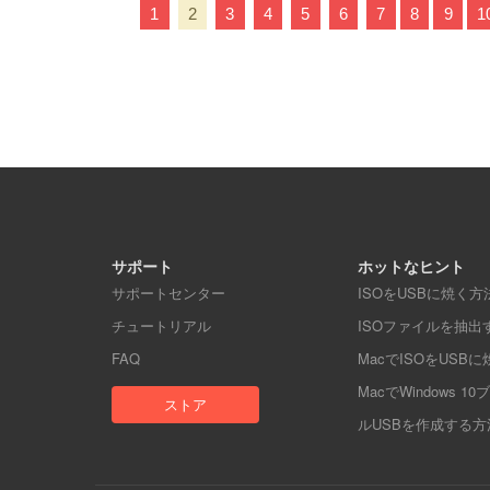
1
2
3
4
5
6
7
8
9
1
サポート
ホットなヒント
サポートセンター
ISOをUSBに焼く方
チュートリアル
ISOファイルを抽出
FAQ
MacでISOをUSB
MacでWindows 1
ストア
ルUSBを作成する方