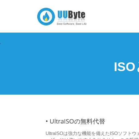
`
IS
• UltraISOの無料代替
UltraISOは強力な機能を備えたISOソ