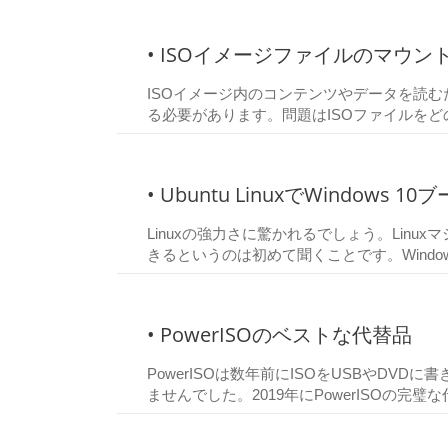
• ISOイメージファイルのマウン
ISOイメージ内のコンテンツやデータを読
る必要があります。問題はISOファイルを
• Ubuntu LinuxでWindow
Linuxの強力さに驚かれるでしょう。Linux
きるというのは初めて聞くことです。Wind
• PowerISOのベストな代替品
PowerISOは数年前にISOをUSBやDV
ませんでした。2019年にPowerISOの完