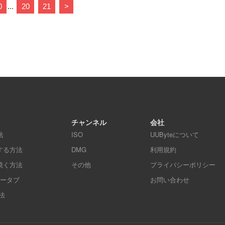
0
...
20
21
>
チャンネル
会社
法
ISO
UUByteについて
する方法
DMG
利用規約
に焼く方法
その他
プライバシーポリシー
0ブータブ
お問い合わせ
法