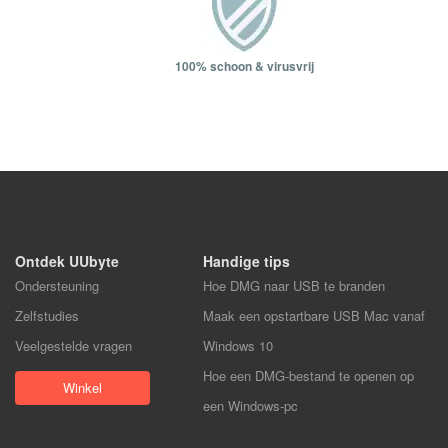
100% schoon & virusvrij
Ontdek UUbyte
Handige tips
Ondersteuning
Hoe DMG naar USB te branden
Zelfstudies
Maak een opstartbare USB Mac vanaf
Veelgestelde vragen
Windows 10
Hoe een DMG-bestand te openen op
Winkel
een Windows-pc